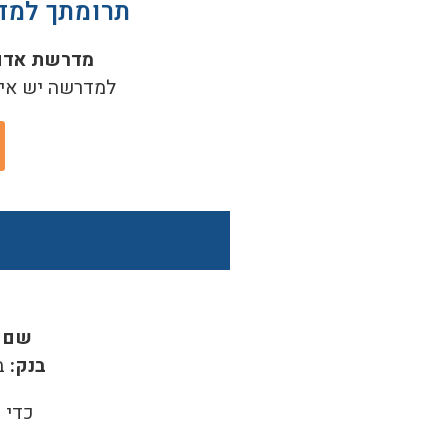
תרומתך למד
מדרשת אדם
למדרשה יש אישור מו
שם ח
בנק:
ב
כדי 