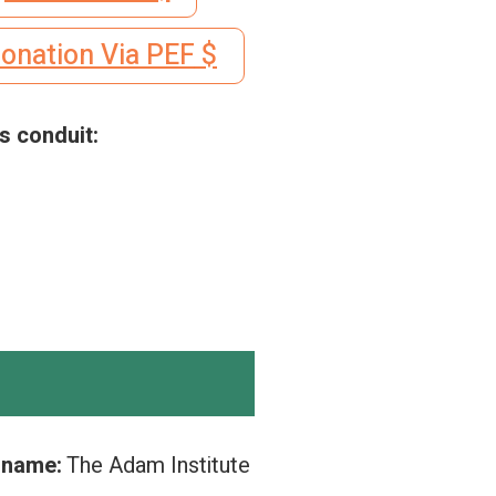
$ US Dollar - Donation Via PEF
s conduit:
y name:
The Adam Institute