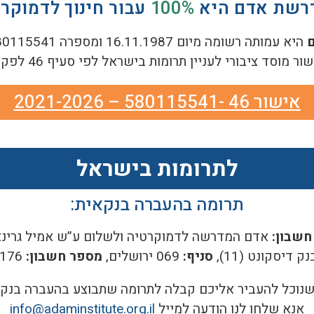
רשת אדם היא
100%
עבור חינוך לדמוקר
היא עמותה רשומה מיום 16.11.1987 ומספרה 580115541, (מלכ”ר).
סד ציבורי לעניין תרומות בישראל לפי סעיף 46 לפקודת מס הכנסה.
אישור 46 -580115541 – 2021-2026
לתרומות בישראל
תרומה בהעברה בנקאית:
שבון:
אדם המדרשה לדמוקרטיה ולשלום ע”ש אמיל גרינצו
נק דיסקונט (11),
סניף:
069 ירושלים,
מספר חשבון:
1722176
שנוכל להעביר אליכם קבלה לתרומה שתבוצע בהעברה בנקא
אנא שלחו לנו הודעה למייל
info@adaminstitute.org.il