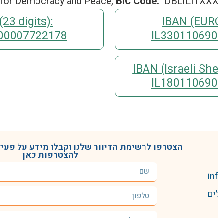
for Democracy and Peace,
BIC Code:
IDBLILITXX
23 digits):
IBAN (EURO)
00007722178
IL33011069
IBAN (Israeli Shek
IL18011069
הצטרפו לרשימת הדיוור שלנו וקבלו מידע על פעילו
להצטרפות כאן
in
. 3536 ירושלים