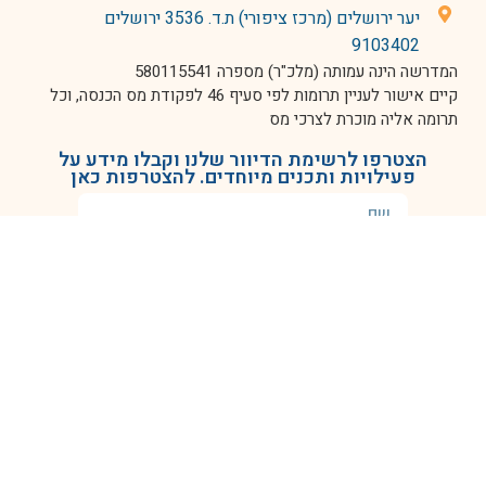
יער ירושלים (מרכז ציפורי) ת.ד. 3536 ירושלים
9103402
המדרשה הינה עמותה (מלכ"ר) מספרה 580115541
קיים אישור לעניין תרומות לפי סעיף 46 לפקודת מס הכנסה, וכל
תרומה אליה מוכרת לצרכי מס
הצטרפו לרשימת הדיוור שלנו וקבלו מידע על
פעילויות ותכנים מיוחדים. להצטרפות כאן
שליחה
מדיניות פרטיות
|
הצהרת נגישות