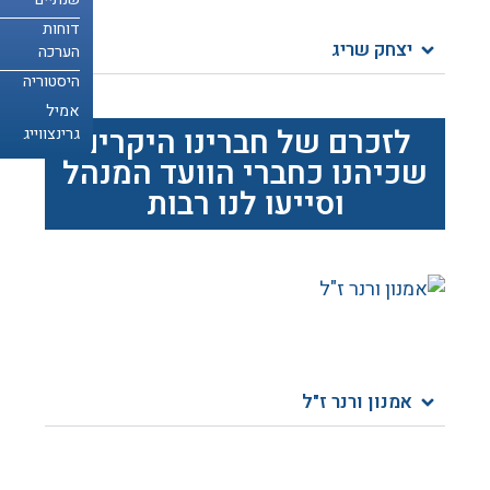
דוחות
דוחות
יצחק שריג
הערכה
הערכה
היסטוריה
היסטוריה
אמיל
אמיל
לזכרם של חברינו היקרים
גרינצווייג
גרינצווייג
שכיהנו כחברי הוועד המנהל
וסייעו לנו רבות
אמנון ורנר ז"ל