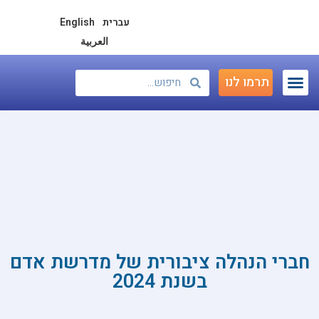
עברית
English
العربية
תרמו לנו
קורסים ותוכניות 18+
תוכניות גן – י״ב
הספרייה שלנו
פודקאסט – דמוקרטיה מתחילה בחינוך
בינלאומי וכנסים
חברי הנהלה ציבורית של מדרשת אדם
בשנת 2024