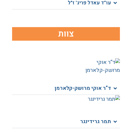
עו”ד עאדל פריג’ ז"ל
צוות
ד”ר אוקי מרושק-קלארמן​
תמר גרידינגר​