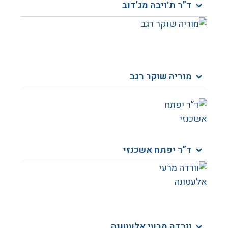
ד”ר ת׳ויבה מג’דוב​
מוריה שוקר רגב​
ד”ר יפתח אשכנזי​
וורדה מרעי אלעטונה ​