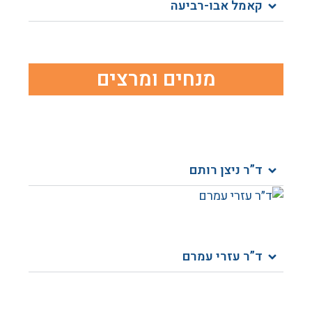
קאמל אבו-רביעה​
מנחים ומרצים​
ד”ר ניצן רותם​
ד”ר עזרי עמרם​