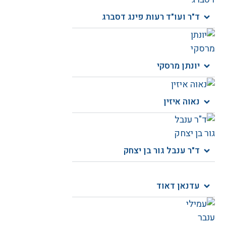
ד"ר ועו"ד רעות פינג דסברג
יונתן מרסקי
נאוה איזין
ד"ר ענבל גור בן יצחק
עדנאן דאוד