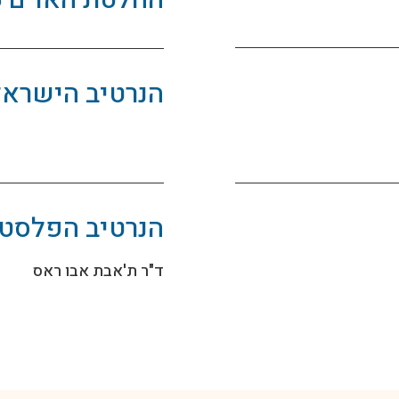
החלטת האו"ם 1325
הנרטיב הישראל
הנרטיב הפלסטי
ד"ר ת'אבת אבו ראס