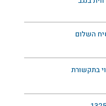
וית בנגב
יח השלום
י בתקשורת