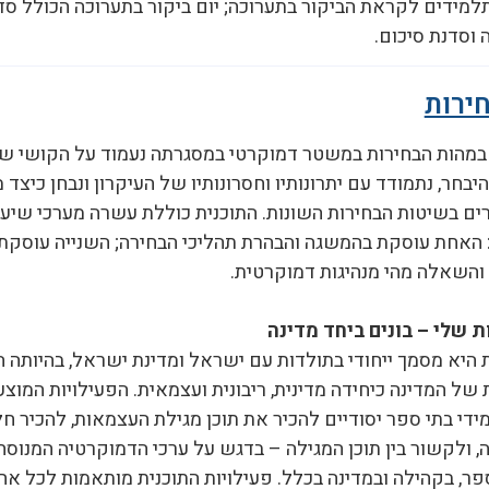
למידים לקראת הביקור בתערוכה; יום ביקור בתערוכה הכולל סד
וסדנת סיכום.
ירות
במהות הבחירות במשטר דמוקרטי במסגרתה נעמוד על הקושי ש
יבחר, נתמודד עם יתרונותיו וחסרונותיו של העיקרון ונבחן כיצד
ים בשיטות הבחירות השונות. התוכנית כוללת עשרה מערכי שיע
 האחת עוסקת בהמשגה והבהרת תהליכי הבחירה; השנייה עוסקת
והשאלה מהי מנהיגות דמוקרטית.
 שלי – בונים ביחד מדינה
היא מסמך ייחודי בתולדות עם ישראל ומדינת ישראל, בהיותה ה
 של המדינה כיחידה מדינית, ריבונית ועצמאית. הפעילויות המוצע
י בתי ספר יסודיים להכיר את תוכן מגילת העצמאות, להכיר ח
ה, ולקשור בין תוכן המגילה – בדגש על ערכי הדמוקרטיה המנוסחי
ספר, בקהילה ובמדינה בכלל. פעילויות התוכנית מותאמות לכל אח