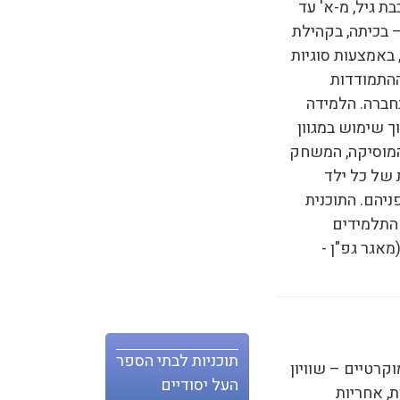
ת גיל, מ-א' עד
– בכיתה, בקהילת
באמצעות סוגיות
ההתמודדות
בחברה. הלמידה
ך שימוש במגוון
המוסיקה, המשחק
 של כל ילד
ניהם. התוכנית
 התלמידים
מאגר גפ"ן -
תוכניות לבתי הספר
קרטיים – שוויון
העל יסודיים
ת, אחריות