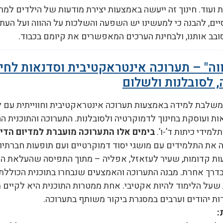
 ועוד. חינוך זה ייעשה באמצעות יצירת מודעות של הילדים למר
יים, להבנה כי למעשינו יש השפעה והשלכות על ההווה ועל העתי
ובב אותנו, ולבחינת הערכים המאפשרים את קיומם בכבוד.
וה" – תערוכה אינטראקטיבית וסדנאות לחינ
 לסובלנות ולשלום
המשלבת למידה באמצעות תערוכה אינטראקטיבית וחווייתית עם 
ת ועוסקת בחינוך לדמוקרטיה ולסובלנות. התערוכה והתוכנית הח
למידי כיתות ד’-ו’.
בימים אלו התערוכה מועברת למדיום הדיג
 את התלמידים עם מושגי יסוד דמוקרטיים ועם תופעות חברתיו
עות קדומות, שעיר לעזאזל, אפליה – מתוך התפיסה שהעלאת ה
דרך אחרת. מבנה התערוכה והאמצעים שנבחרו בתוכנית הכוללת
 שעל הלימוד להיות אקטיבי. אחת ממטרות התוכנית היא לקיים 
ת יהודים וערבים במסגרת ביקור משותף בתערוכה.
: