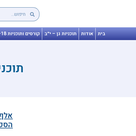
בית
אודות
תוכניות גן – י״ב
קורסים ותוכניות 18+
תוכני
אלף 
הספר