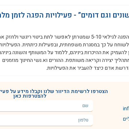
שונים וגם דומים” - פעילויות הפגה לזמן מל
סדרת פעילויות הפגה לגילאי 5-10 שמטרתן לאפשר לתת ביטוי ריגשי ול
ולשוחח על כך במסגרת משפחתית, ובפעילות כיתתית. הפעילויו
העמיק את ההיכרות ביניהם, ללמוד על המשותף והשונה ביניהם
מתהליך יצירה וקריאה משותפת. ההורים וא.נשי החינוך מוזמנים
רשת אדם כיצד להעביר את הפעילויות.
הצטרפו לרשימת הדיוור שלנו וקבלו מידע על פעילו
להצטרפות כאן
in
. 3536 ירושלים