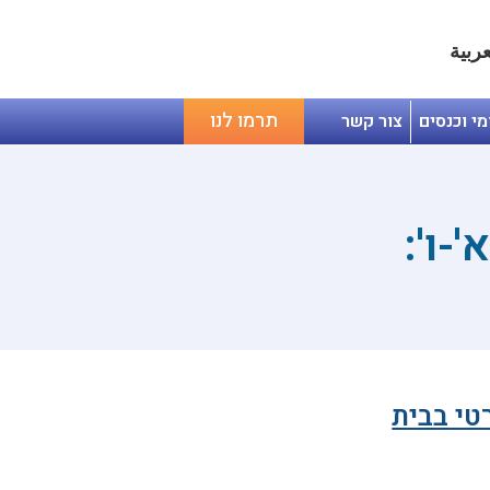
عربية
תרמו לנו
מי וכנסים
צור קשר
-ו':
טי בבית