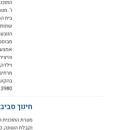
התוכני
ו'. מט
בית הס
שונות,
הנובעת
מבוססת
אמצעי
והיציר
וילדה,
מרחיבה
בהקשר 
13980, בתת הסל מענים חברתיים, ערכיים וקהי
חינוך סביב
מטרת התוכנית הי
וקבלת השונה, כב