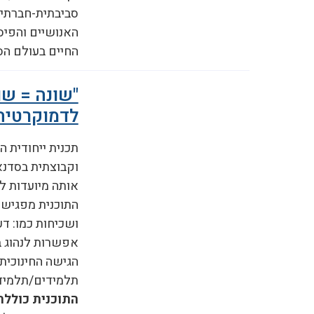
סביבתית-חברתית
האנושיים והפיס
החיים בעולם הס
"שונה = שו
לדמוקרטיה,
תכנית ייחודית 
וקבוצתית בסדנאו
אותה מיועדות לת
התוכנית מפגישה
ושכיחות כמו: ד
אפשרות לנהוג ב
הגישה החינוכית
תלמידים/תלמידו
התוכנית כוללת