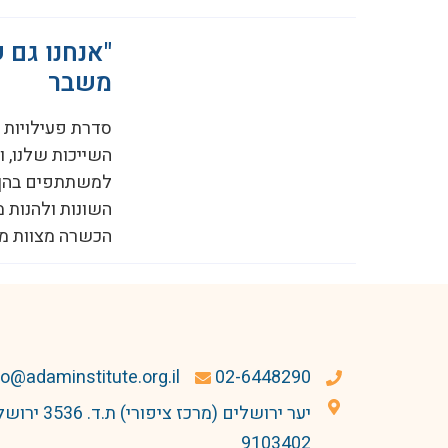
"אנחנו גם 
משבר
השייכות שלנו, 
למשתתפים בהן ל
השונות ולהנות 
הכשרה מצוות מד
fo@adaminstitute.org.il
02-6448290
יער ירושלים (מרכז ציפורי) ת.ד
9103402