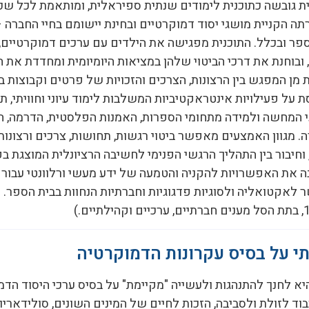
ת גובשה כתוכנית לימודים שנתית ספיראלית, ומותאמת לכל שכב
רתה הקניית מושגי יסוד דמוקרטיים ובחינת יישומם בחיי החברה 
פר ובכלל. התוכנית מפגישה את הילדים עם ערכים דמוקרטיים, 
 ובוחנת את דרכי הביטוי שלהן במציאות היומיומית ומחדדת את 
 מן המפגש בין הרצונות, הצרכים והזכויות של פרטים וקבוצות 
 על פעילויות אינטראקטיביות המשלבות לימוד עיוני וחוויתי, תו
 המחשה ולמידה מתחומי הספרות, האמנות הפלסטית, הדרמה, 
ה. מגוון האמצעים מאפשר ביטוי רגשות, תחושות, צרכים ורצונות
 וחיבור בין התהליך הרגשי הפנימי לחשיבה הרציונלית המוצגת בפ
 את האפשרויות להקניה והטמעה של ידע מעשי ורלוונטי עבור
לאקטואליה ולסוגיות פדגוגיות וחברתיות הנחוות בבית הספר. (
לתיים.)
תי על בסיס עקרונות הדמוקרטיה
א לחנך להתנהגות ולעשייה "מקיימת" על בסיס ערכי היסוד הדמו
וד לזולת ולסביבה, הזכות לחיים של המינים השונים, סולידאריו