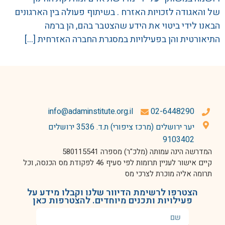
של והאגודה לזכויות האזרח . בשיתוף פעולה בין הארגונים
הבאנו לידי ביטוי את הידע שהצטבר בהם, הן ברמה
התיאורטית והן בפעילויות במסגרת החברה האזרחית […]
info@adaminstitute.org.il
02-6448290
יער ירושלים (מרכז ציפורי) ת.ד. 3536 ירושלים
9103402
המדרשה הינה עמותה (מלכ"ר) מספרה 580115541
קיים אישור לעניין תרומות לפי סעיף 46 לפקודת מס הכנסה, וכל
תרומה אליה מוכרת לצרכי מס
הצטרפו לרשימת הדיוור שלנו וקבלו מידע על
פעילויות ותכנים מיוחדים. להצטרפות כאן