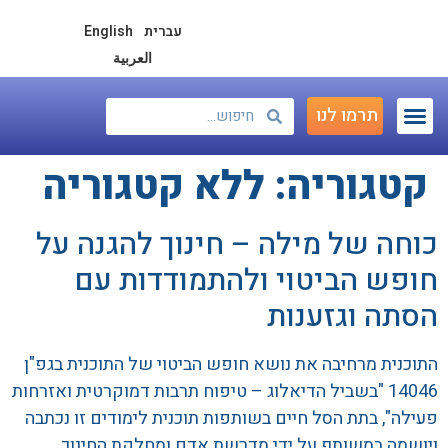
עברית
English
العربية
תרמו לנו
קורסים ותוכניות 18+
תוכניות גן – י״ב
הספרייה שלנו
פודקאסט – דמוקרטיה מתחילה בחינוך
בינלאומי וכנסים
קטגוריה:
ללא קטגוריה
כוחה של מילה – חינוך להגנה על
חופש הביטוי ולהתמודדות עם
הסתה וגזענות
התוכנית מרחיבה את נושא חופש הביטוי של התוכנית בגפ"ן
14046 "בשביל הדיאלוג – טיפוח תרבות דמוקרטית ואזרחות
פעילה", בתת הסל חיים בשותפות תוכנית לימודים זו נכתבה
ויושמה במשותף על ידי מדרשת אדם ומחלקת החינוך