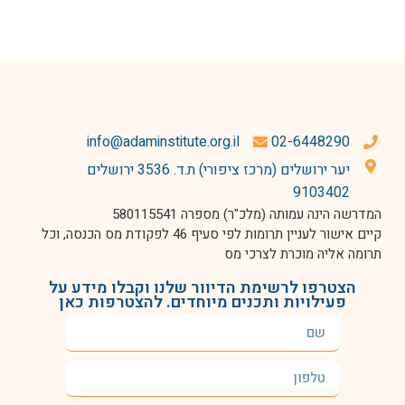
info@adaminstitute.org.il
02-6448290
יער ירושלים (מרכז ציפורי) ת.ד. 3536 ירושלים
9103402
המדרשה הינה עמותה (מלכ"ר) מספרה 580115541
קיים אישור לעניין תרומות לפי סעיף 46 לפקודת מס הכנסה, וכל
תרומה אליה מוכרת לצרכי מס
הצטרפו לרשימת הדיוור שלנו וקבלו מידע על
פעילויות ותכנים מיוחדים. להצטרפות כאן